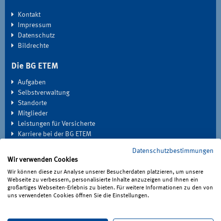
Kontakt
Impressum
Datenschutz
Bildrechte
Die BG ETEM
Aufgaben
Selbstverwaltung
Standorte
Mitglieder
Leistungen für Versicherte
Karriere bei der BG ETEM
Datenschutzbestimmungen
EXTRANET
Wir verwenden Cookies
Seminardatenbank
Wir können diese zur Analyse unserer Besucherdaten platzieren, um unsere
Medien
Webseite zu verbessern, personalisierte Inhalte anzuzeigen und Ihnen ein
großartiges Webseiten-Erlebnis zu bieten. Für weitere Informationen zu den von
Haben Sie Fragen?
uns verwendeten Cookies öffnen Sie die Einstellungen.
Unter 0221 3778-0 erreichen Sie uns telefonisch.