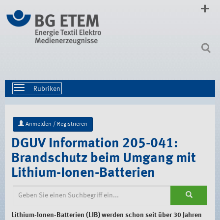
Direkt
zum
Inhalt
|
Direkt
zur
Navigation
Toggle
navigation
Anmelden / Registrieren
DGUV Information 205-041:
Brandschutz beim Umgang mit
Lithium-Ionen-Batterien
Lithium-Ionen-Batterien (LIB) werden schon seit über 30 Jahren