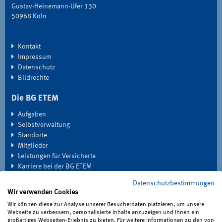
Gustav-Heinemann-Ufer 130
50968 Köln
Kontakt
Impressum
Datenschutz
Bildrechte
Die BG ETEM
Aufgaben
Selbstverwaltung
Standorte
Mitglieder
Leistungen für Versicherte
Karriere bei der BG ETEM
Datenschutzbestimmungen
EXTRANET
Wir verwenden Cookies
Seminardatenbank
Wir können diese zur Analyse unserer Besucherdaten platzieren, um unsere
Medien
Webseite zu verbessern, personalisierte Inhalte anzuzeigen und Ihnen ein
großartiges Webseiten-Erlebnis zu bieten. Für weitere Informationen zu den von