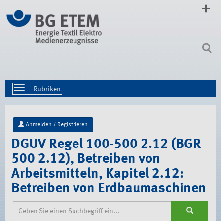
Direkt
zum
Inhalt
|
Direkt
zur
Navigation
Toggle
navigation
Anmelden / Registrieren
DGUV Regel 100-500 2.12 (BGR
500 2.12), Betreiben von
Arbeitsmitteln, Kapitel 2.12:
Betreiben von Erdbaumaschinen