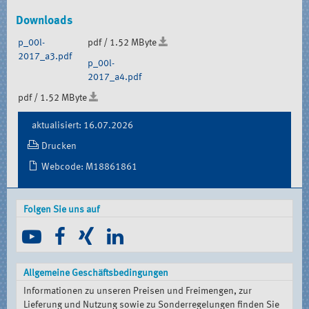
Downloads
p_00l-
pdf / 1.52 MByte
2017_a3.pdf
p_00l-
2017_a4.pdf
pdf / 1.52 MByte
Document
aktualisiert: 16.07.2026
Actions
Drucken
Webcode: M18861861
Folgen Sie uns auf
Allgemeine Geschäftsbedingungen
Informationen zu unseren Preisen und Freimengen, zur
Lieferung und Nutzung sowie zu Sonderregelungen finden Sie