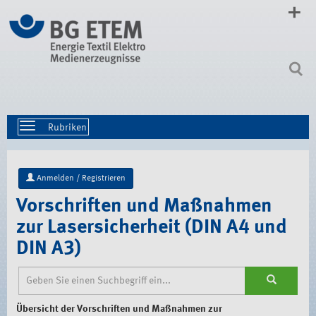
Direkt
zum
Inhalt
|
Direkt
zur
Navigation
Toggle
navigation
Anmelden / Registrieren
Vorschriften und Maßnahmen
zur Lasersicherheit (DIN A4 und
DIN A3)
Übersicht der Vorschriften und Maßnahmen zur