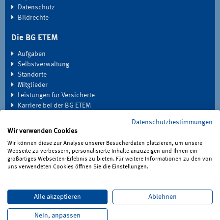
Datenschutz
Bildrechte
Die BG ETEM
Aufgaben
Selbstverwaltung
Standorte
Mitglieder
Leistungen für Versicherte
Karriere bei der BG ETEM
Datenschutzbestimmungen
EXTRANET
Wir verwenden Cookies
Seminardatenbank
Wir können diese zur Analyse unserer Besucherdaten platzieren, um unsere
Medien
Webseite zu verbessern, personalisierte Inhalte anzuzeigen und Ihnen ein
großartiges Webseiten-Erlebnis zu bieten. Für weitere Informationen zu den von
Haben Sie Fragen?
uns verwendeten Cookies öffnen Sie die Einstellungen.
Unter 0221 3778-0 erreichen Sie uns telefonisch.
Hier finden Sie Ihre Ansprechperson für Rehabilitation und
Alle akzeptieren
Ablehnen
Entschädigung, Prävention sowie Fragen zu Mitgliedschaft und
Nein, anpassen
Beitrag.