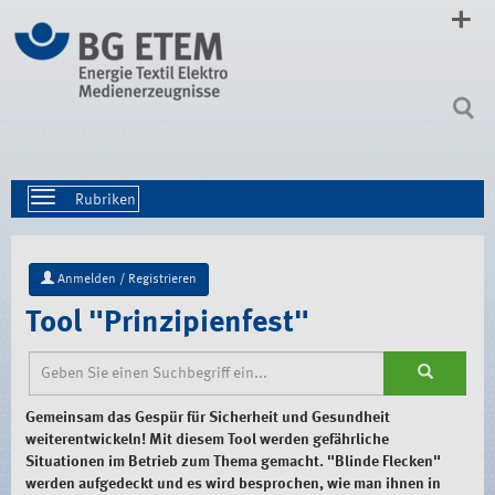
Direkt
zum
Inhalt
|
Direkt
zur
Navigation
Toggle
navigation
Anmelden / Registrieren
Tool "Prinzipienfest"
Gemeinsam das Gespür für Sicherheit und Gesundheit
weiterentwickeln! Mit diesem Tool werden gefährliche
Situationen im Betrieb zum Thema gemacht. "Blinde Flecken"
werden aufgedeckt und es wird besprochen, wie man ihnen in