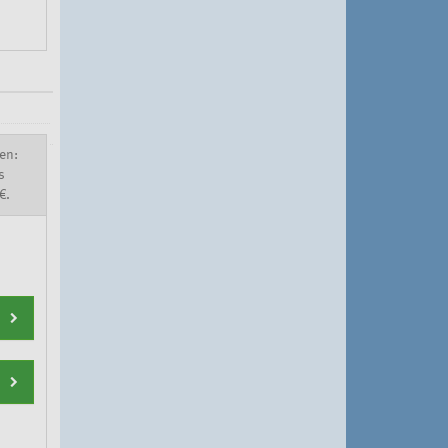
en:
s
€.