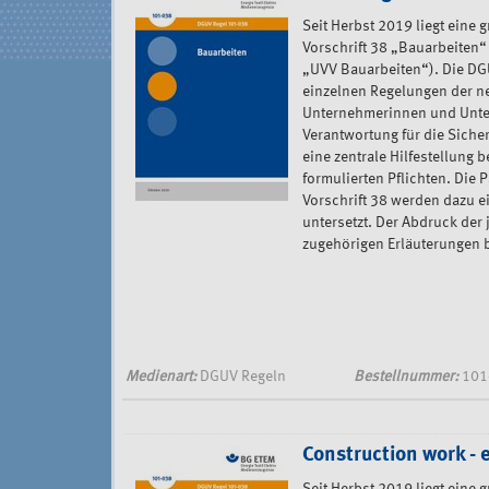
Seit Herbst 2019 liegt eine
Vorschrift 38 „Bauarbeiten“
„UVV Bauarbeiten“). Die DGU
einzelnen Regelungen der n
Unternehmerinnen und Unter
Verantwortung für die Siche
eine zentrale Hilfestellung b
formulierten Pflichten. Die
Vorschrift 38 werden dazu e
untersetzt. Der Abdruck der 
zugehörigen Erläuterungen bi
Medienart:
DGUV Regeln
Bestellnummer:
101
Construction work - 