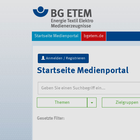
Direkt
zum
Inhalt
|
Direkt
zur
Startseite Medienportal
bgetem.de
Navigation
Anmelden / Registrieren
Startseite Medienportal
Toggle Dropdown
Themen
Zielgruppen
Gesetzte Filter: