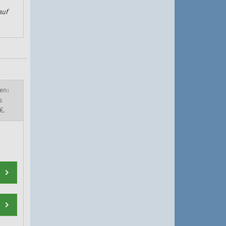
auf
en:
s
€.