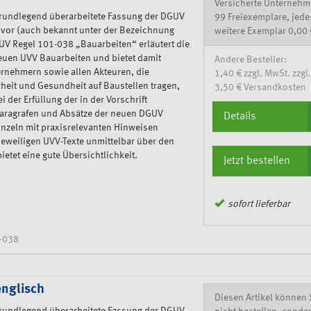
Versicherte Unternehm
 grundlegend überarbeitete Fassung der DGUV
99 Freiexemplare, jede
 vor (auch bekannt unter der Bezeichnung
weitere Exemplar 0,00 
V Regel 101-038 „Bauarbeiten“ erläutert die
euen UVV Bauarbeiten und bietet damit
Andere Besteller:
nehmern sowie allen Akteuren, die
1,40 € zzgl. MwSt. zzgl.
rheit und Gesundheit auf Baustellen tragen,
3,50 € Versandkosten
ei der Erfüllung der in der Vorschrift
 Paragrafen und Absätze der neuen DGUV
Details
inzeln mit praxisrelevanten Hinweisen
jeweiligen UVV-Texte unmittelbar über den
etet eine gute Übersichtlichkeit.
Jetzt bestellen
sofort lieferbar
-038
englisch
Diesen Artikel können 