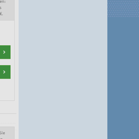
en:
s
€.
Sie