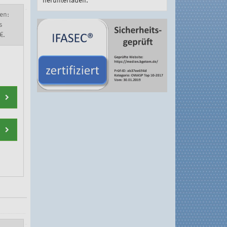
herunterladen.
en:
s
€.