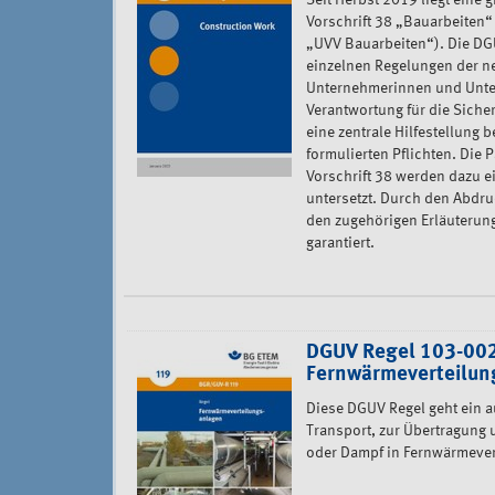
Seit Herbst 2019 liegt eine
Vorschrift 38 „Bauarbeiten“
„UVV Bauarbeiten“). Die DGU
einzelnen Regelungen der n
Unternehmerinnen und Unter
Verantwortung für die Siche
eine zentrale Hilfestellung b
formulierten Pflichten. Die
Vorschrift 38 werden dazu e
untersetzt. Durch den Abdru
den zugehörigen Erläuterung
garantiert.
DGUV Regel 103-002
Fernwärmeverteilun
Diese DGUV Regel geht ein a
Transport, zur Übertragung
oder Dampf in Fernwärmever