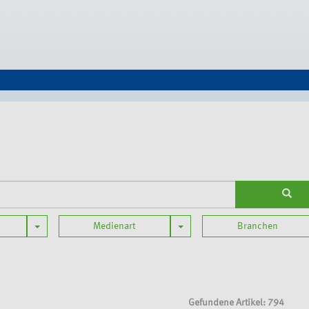
Toggle Dropdown
Toggle Dropdown
Medienart
Branchen
Gefundene Artikel: 794