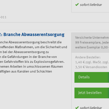
sofort lieferbar
-011
: Branche Abwasserentsorgung
Versicherte Unternehm
anche Abwasserentsorgung beschreibt die
99 Freiexemplare, jede
treffenden Maßnahmen, um die Sicherheit und
weitere Exemplar 0,00 
en bei der Abwasserentsorgung zu
n die Gefährdungen in der Branche von
Andere Besteller:
n Gefahrstoffen bis zu Explosionsgefahren.
1,40 € zzgl. MwSt. zzgl.
 Themen Arbeiten in umschlossenen Räumen
3,50 € Versandkosten
äftigten aus Kanälen und Schächten
Details
Jetzt bestellen
sofort lieferbar