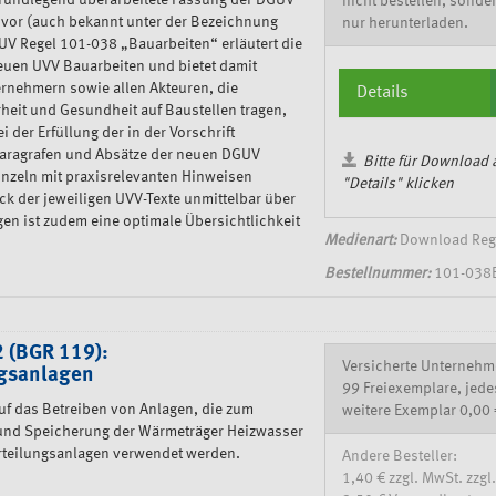
 grundlegend überarbeitete Fassung der DGUV
nicht bestellen, sonde
 vor (auch bekannt unter der Bezeichnung
nur herunterladen.
V Regel 101-038 „Bauarbeiten“ erläutert die
euen UVV Bauarbeiten und bietet damit
nehmern sowie allen Akteuren, die
Details
rheit und Gesundheit auf Baustellen tragen,
ei der Erfüllung der in der Vorschrift
 Paragrafen und Absätze der neuen DGUV
Bitte für Download 
inzeln mit praxisrelevanten Hinweisen
"Details" klicken
ck der jeweiligen UVV-Texte unmittelbar über
en ist zudem eine optimale Übersichtlichkeit
Medienart:
Download Reg
Bestellnummer:
101-038
 (BGR 119):
Versicherte Unternehm
gsanlagen
99 Freiexemplare, jede
uf das Betreiben von Anlagen, die zum
weitere Exemplar 0,00 
 und Speicherung der Wärmeträger Heizwasser
teilungsanlagen verwendet werden.
Andere Besteller:
1,40 € zzgl. MwSt. zzgl.