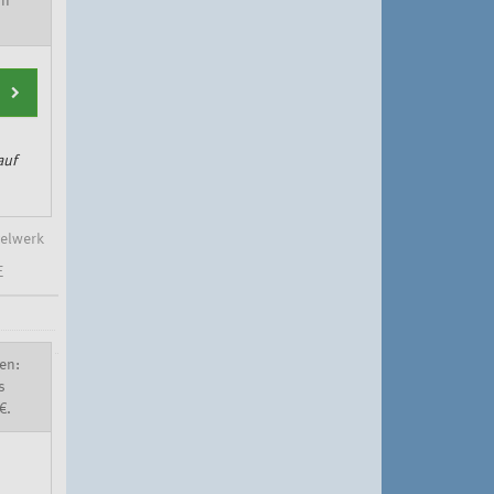
rn
auf
elwerk
E
en:
s
€.