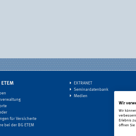
G ETEM
EXTRANET
Seminardatenbank
ben
Medien
tverwaltung
Wir verw
orte
Wir können
eder
verbessern
ngen für Versicherte
Erlebnis z
ere bei der BG ETEM
öffnen Sie 