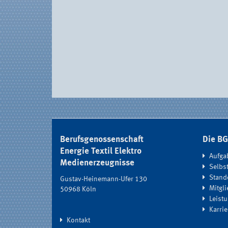
Berufsgenossenschaft
Die B
Energie Textil Elektro
Aufga
Medienerzeugnisse
Selbs
Stand
Gustav-Heinemann-Ufer 130
Mitgli
50968 Köln
Leistu
Karri
Kontakt