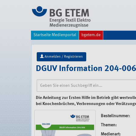
Direkt
zum
Inhalt
|
Direkt
zur
Startseite Medienportal
bgetem.de
Navigation
Anmelden / Registrieren
DGUV Information 204-006 (
Die Anleitung zur Ersten Hilfe im Betrieb gibt wert
bei Knochenbrüchen, Verbrennungen oder Verätzung
Bestellnummer:
Themen:
Medienart: