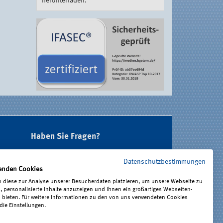
herunterladen.
Haben Sie Fragen?
Unter 0221 3778-0 erreichen Sie uns
Datenschutzbestimmungen
telefonisch.
enden Cookies
Hier finden Sie Ihre Ansprechperson für
 diese zur Analyse unserer Besucherdaten platzieren, um unsere Webseite zu
Rehabilitation und Entschädigung,
, personalisierte Inhalte anzuzeigen und Ihnen ein großartiges Webseiten-
Prävention sowie Fragen zu Mitgliedschaft
u bieten. Für weitere Informationen zu den von uns verwendeten Cookies
die Einstellungen.
und Beitrag.