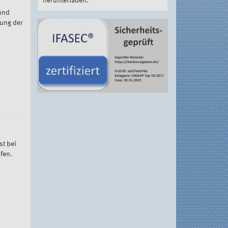
herunterladen.
 und
lung der
st bei
lfen.