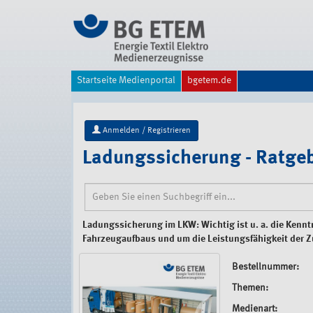
Direkt
zum
Inhalt
|
Direkt
zur
Startseite Medienportal
bgetem.de
Navigation
Anmelden / Registrieren
Ladungssicherung - Ratge
Ladungssicherung im LKW: Wichtig ist u. a. die Kennt
Fahrzeugaufbaus und um die Leistungsfähigkeit der Zur
Bestellnummer:
Themen:
Medienart: