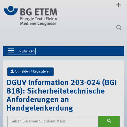
Direkt
zum
Inhalt
|
Direkt
zur
Navigation
Toggle
navigation
Anmelden / Registrieren
DGUV Information 203-024 (BGI
818): Sicherheitstechnische
Anforderungen an
Handgelenkerdung