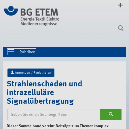
Direkt
zum
Inhalt
|
Direkt
zur
Navigation
Toggle
navigation
Anmelden / Registrieren
Strahlenschaden und
intrazelluläre
Signalübertragung
Dieser Sammelband vereint Beiträge zum Themenkomplex