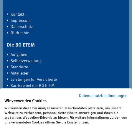
Kontakt
Impressum
Datenschutz
Bildrechte
Die BG ETEM
Aufgaben
Selbstverwaltung
Standorte
Mitglieder
Leistungen für Versicherte
Karriere bei der BG ETEM
Datenschutzbestimmungen
EXTRANET
Wir verwenden Cookies
Seminardatenbank
Wir können diese zur Analyse unserer Besucherdaten platzieren, um unsere
Medien
Webseite zu verbessern, personalisierte Inhalte anzuzeigen und Ihnen ein
großartiges Webseiten-Erlebnis zu bieten. Für weitere Informationen zu den von
Haben Sie Fragen?
uns verwendeten Cookies öffnen Sie die Einstellungen.
Unter 0221 3778-0 erreichen Sie uns telefonisch.