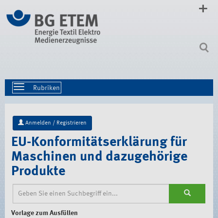
Direkt
zum
Inhalt
|
Direkt
zur
Navigation
Toggle
navigation
Anmelden / Registrieren
EU-Konformitätserklärung für
Maschinen und dazugehörige
Produkte
Vorlage zum Ausfüllen