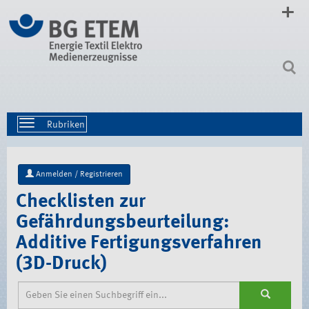
Direkt
zum
Inhalt
|
Direkt
zur
Navigation
Toggle
navigation
Anmelden / Registrieren
Checklisten zur
Gefährdungsbeurteilung:
Additive Fertigungsverfahren
(3D-Druck)