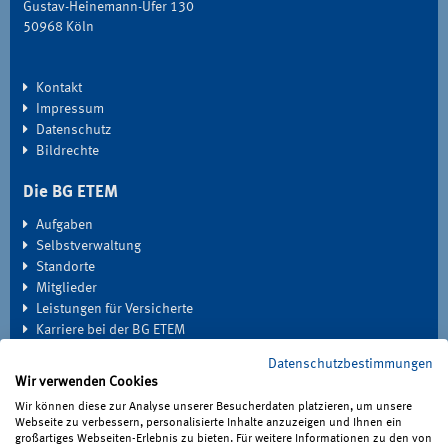
Gustav-Heinemann-Ufer 130
50968 Köln
Kontakt
Impressum
Datenschutz
Bildrechte
Die BG ETEM
Aufgaben
Selbstverwaltung
Standorte
Mitglieder
Leistungen für Versicherte
Karriere bei der BG ETEM
Datenschutzbestimmungen
EXTRANET
Wir verwenden Cookies
Seminardatenbank
Wir können diese zur Analyse unserer Besucherdaten platzieren, um unsere
Medien
Webseite zu verbessern, personalisierte Inhalte anzuzeigen und Ihnen ein
großartiges Webseiten-Erlebnis zu bieten. Für weitere Informationen zu den von