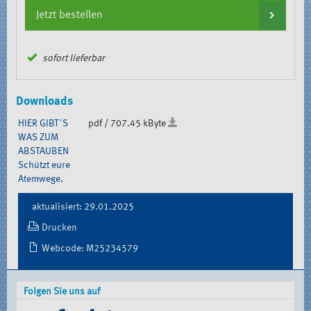
Jetzt bestellen
sofort lieferbar
Downloads
HIER GIBT´S
pdf / 707.45 kByte
WAS ZUM
ABSTAUBEN
Schützt eure
Atemwege.
Document
aktualisiert: 29.01.2025
Actions
Drucken
Webcode: M25234579
Folgen Sie uns auf