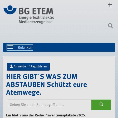
Direkt
zum
Inhalt
|
Direkt
zur
Navigation
Toggle
navigation
Anmelden / Registrieren
HIER GIBT´S WAS ZUM
ABSTAUBEN Schützt eure
Atemwege.
Ein Motiv aus der Reihe Präventionsplakate 2025.