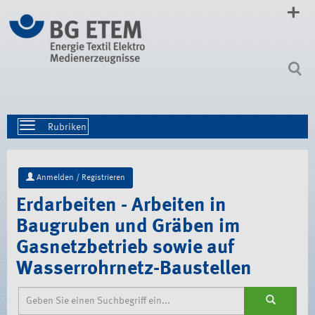
Direkt
zum
Inhalt
|
Direkt
zur
Navigation
Toggle
navigation
Anmelden / Registrieren
Erdarbeiten - Arbeiten in
Baugruben und Gräben im
Gasnetzbetrieb sowie auf
Wasserrohrnetz-Baustellen