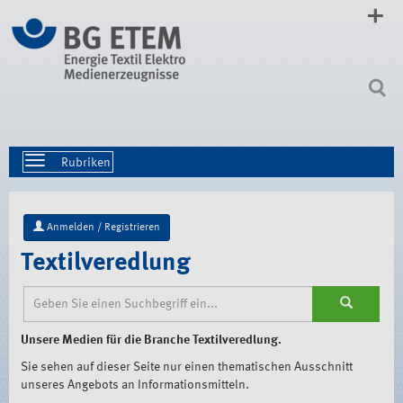
Direkt
zum
Inhalt
|
Direkt
zur
Navigation
Toggle
navigation
Anmelden / Registrieren
Textilveredlung
Unsere Medien für die Branche Textilveredlung.
Sie sehen auf dieser Seite nur einen thematischen Ausschnitt
unseres Angebots an Informationsmitteln.