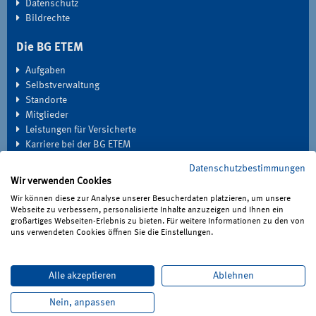
Datenschutz
Bildrechte
Die BG ETEM
Aufgaben
Selbstverwaltung
Standorte
Mitglieder
Leistungen für Versicherte
Karriere bei der BG ETEM
Datenschutzbestimmungen
EXTRANET
Wir verwenden Cookies
Seminardatenbank
Wir können diese zur Analyse unserer Besucherdaten platzieren, um unsere
Medien
Webseite zu verbessern, personalisierte Inhalte anzuzeigen und Ihnen ein
großartiges Webseiten-Erlebnis zu bieten. Für weitere Informationen zu den von
Haben Sie Fragen?
uns verwendeten Cookies öffnen Sie die Einstellungen.
Unter 0221 3778-0 erreichen Sie uns telefonisch.
Hier finden Sie Ihre Ansprechperson für Rehabilitation und
Alle akzeptieren
Ablehnen
Entschädigung, Prävention sowie Fragen zu Mitgliedschaft und
Nein, anpassen
Beitrag.