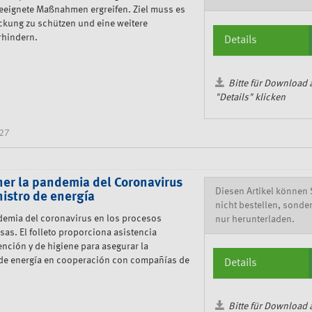
eeignete Maßnahmen ergreifen. Ziel muss es
eckung zu schützen und eine weitere
rhindern.
Details
Bitte für Download 
"Details" klicken
27
er la pandemia del Coronavirus
Diesen Artikel können 
nistro de energía
nicht bestellen, sonde
demia del coronavirus en los procesos
nur herunterladen.
as. El folleto proporciona asistencia
nción y de higiene para asegurar la
 de energía en cooperación con compañías de
Details
Bitte für Download 