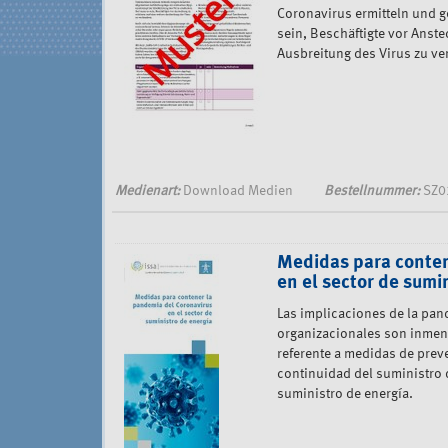
Coronavirus ermitteln und g
sein, Beschäftigte vor Anst
Ausbreitung des Virus zu ve
Medienart:
Download Medien
Bestellnummer:
SZ0
Medidas para conten
en el sector de sumi
Las implicaciones de la pan
organizacionales son inmens
referente a medidas de preve
continuidad del suministro
suministro de energía.