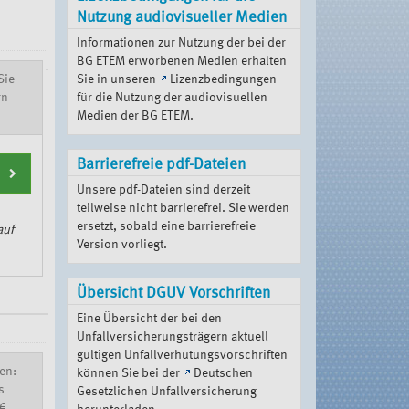
Nutzung audiovisueller Medien
Informationen zur Nutzung der bei der
BG ETEM erworbenen Medien erhalten
Sie
Sie in unseren
Lizenzbedingungen
rn
für die Nutzung der audiovisuellen
Medien der BG ETEM
.
Barrierefreie pdf-Dateien
Unsere pdf-Dateien sind derzeit
teilweise nicht barrierefrei. Sie werden
ersetzt, sobald eine barrierefreie
auf
Version vorliegt.
Übersicht DGUV Vorschriften
Eine Übersicht der bei den
Unfallversicherungsträgern aktuell
gültigen Unfallverhütungsvorschriften
en:
können Sie bei der
Deutschen
s
Gesetzlichen Unfallversicherung
€