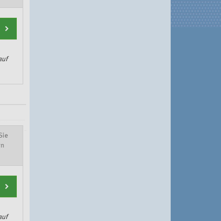
auf
Sie
rn
auf