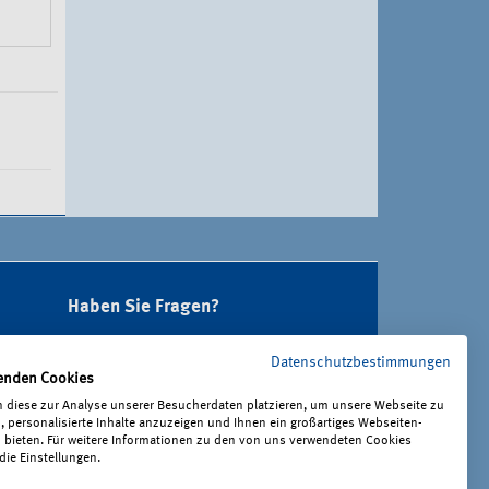
Haben Sie Fragen?
Unter 0221 3778-0 erreichen Sie uns
Datenschutzbestimmungen
telefonisch.
enden Cookies
Hier finden Sie Ihre Ansprechperson für
 diese zur Analyse unserer Besucherdaten platzieren, um unsere Webseite zu
Rehabilitation und Entschädigung,
, personalisierte Inhalte anzuzeigen und Ihnen ein großartiges Webseiten-
Prävention sowie Fragen zu Mitgliedschaft
u bieten. Für weitere Informationen zu den von uns verwendeten Cookies
die Einstellungen.
und Beitrag.