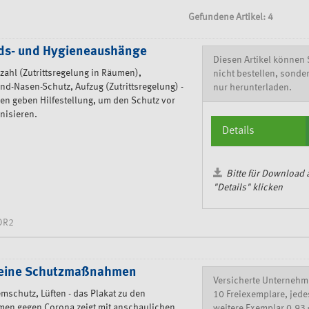
Gefundene Artikel: 4
nds- und Hygieneaushänge
Diesen Artikel können 
ahl (Zutrittsregelung in Räumen),
nicht bestellen, sonde
nd-Nasen-Schutz, Aufzug (Zutrittsregelung) -
nur herunterladen.
n geben Hilfestellung, um den Schutz vor
nisieren.
Details
Bitte für Download 
"Details" klicken
OR2
meine Schutzmaßnahmen
Versicherte Unternehm
mschutz, Lüften - das Plakat zu den
10 Freiexemplare, jede
en gegen Corona zeigt mit anschaulichen
weitere Exemplar 0,93 