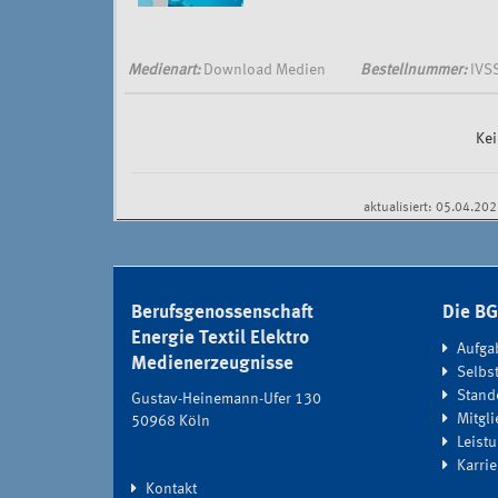
Medienart:
Download Medien
Bestellnummer:
IVS
Kei
Document
aktualisiert: 05.04.20
Actions
Berufsgenossenschaft
Die B
Energie Textil Elektro
Aufga
Medienerzeugnisse
Selbs
Stand
Gustav-Heinemann-Ufer 130
Mitgli
50968 Köln
Leistu
Karri
Kontakt