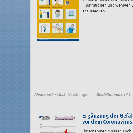
Illustrationen und wenigen 
anzustecken.
Medienart:
Plakate/Aushänge
Bestellnummer:
P C
Ergänzung der Gefä
vor dem Coronavirus
Unternehmen müssen auch d