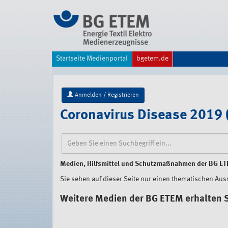
Direkt
zum
Inhalt
|
Direkt
zur
Startseite Medienportal
bgetem.de
Navigation
Anmelden / Registrieren
Coronavirus Disease 2019 
Medien, Hilfsmittel und Schutzmaßnahmen der BG E
Sie sehen auf dieser Seite nur einen thematischen Aus
Weitere Medien der BG ETEM erhalten S