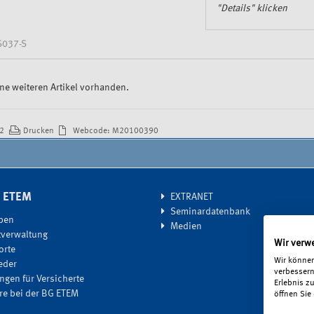
"Details" klicken
S037-S
ne weiteren Artikel vorhanden.
22
Drucken
Webcode: M20100390
G ETEM
EXTRANET
Seminardatenbank
ben
Medien
tverwaltung
Wir verw
orte
Wir können
eder
verbessern
ngen für Versicherte
Erlebnis z
ere bei der BG ETEM
öffnen Sie 