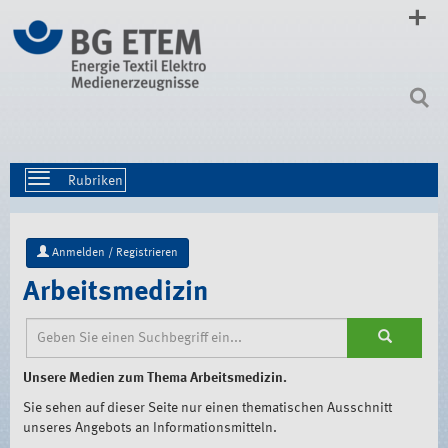
Direkt
zum
Inhalt
|
Direkt
zur
Navigation
Toggle
navigation
Anmelden / Registrieren
Arbeitsmedizin
Unsere Medien zum Thema Arbeitsmedizin.
Sie sehen auf dieser Seite nur einen thematischen Ausschnitt
unseres Angebots an Informationsmitteln.