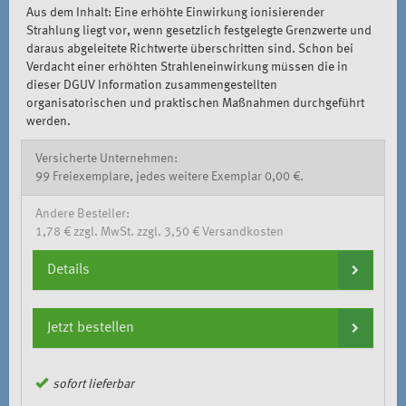
Aus dem Inhalt: Eine erhöhte Einwirkung ionisierender
Strahlung liegt vor, wenn gesetzlich festgelegte Grenzwerte und
daraus abgeleitete Richtwerte überschritten sind. Schon bei
Verdacht einer erhöhten Strahleneinwirkung müssen die in
dieser DGUV Information zusammengestellten
organisatorischen und praktischen Maßnahmen durchgeführt
werden.
Versicherte Unternehmen:
99 Freiexemplare, jedes weitere Exemplar 0,00 €.
Andere Besteller:
1,78 € zzgl. MwSt. zzgl. 3,50 € Versandkosten
Details
Jetzt bestellen
sofort lieferbar