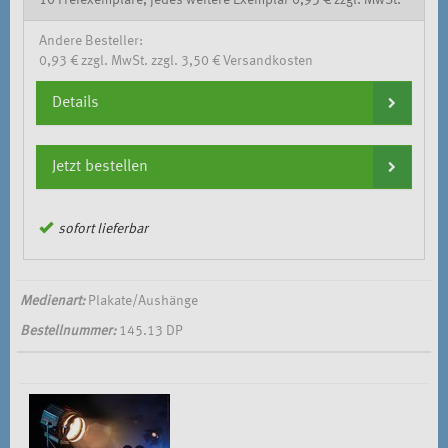
10 Freiexemplare, jedes weitere Exemplar 0,93 € zzgl. MwSt.
Andere Besteller:
0,93 € zzgl. MwSt. zzgl. 3,50 € Versandkosten
Details
Jetzt bestellen
sofort lieferbar
Medienart:
Plakate/Aushänge
Bestellnummer:
145.13 DP