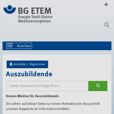
Direkt
zum
Inhalt
|
Direkt
zur
Navigation
Toggle
navigation
Anmelden / Registrieren
Auszubildende
Unsere Medien für Auszubildende.
Sie sehen auf dieser Seite nur einen thematischen Ausschnitt
unseres Angebots an Informationsmitteln.