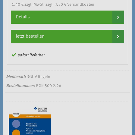
1,40 € zzgl. MwSt. zzgl. 3,50 € Versandkosten
Details
Jetzt bestellen
sofort lieferbar
Medienart:
DGUV Regeln
Bestellnummer:
BGR 500 2.26