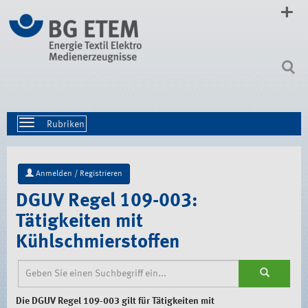
Direkt
zum
Inhalt
|
Direkt
zur
Navigation
Toggle
navigation
Anmelden / Registrieren
DGUV Regel 109-003:
Tätigkeiten mit
Kühlschmierstoffen
Die DGUV Regel 109-003 gilt für Tätigkeiten mit