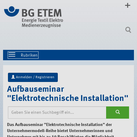
Direkt
zum
Inhalt
|
Direkt
zur
Navigation
Toggle
navigation
Anmelden / Registrieren
Aufbauseminar
"Elektrotechnische Installation"
Das Aufbauseminar "Elektrotechnische Installation" der
Unternehmermodell-Reihe bietet Unternehmerinnen und