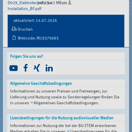
D029_Elektrotechnische
pdf / 5.42 MByte
Installation_BF.pdf
Document
aktualisiert: 14.07.2026
Actions
Drucken
Webcode: M18370685
Folgen Sie uns auf
Allgemeine Geschäftsbedingungen
Informationen zu unseren Preisen und Freimengen, zur
Lieferung und Nutzung sowie zu Sonderregelungen finden Sie
in unseren
Allgemeinen Geschäftsbedingungen
.
Lizenzbedingungen für die Nutzung audiovisueller Medien
Informationen zur Nutzung der bei der BG ETEM erworbenen
Medien erhalten Sie in unseren
Lizenzbedingungen für die