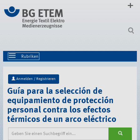
Direkt
zum
Inhalt
|
Direkt
zur
Navigation
Toggle
navigation
Anmelden / Registrieren
Guía para la selección de
equipamiento de protección
personal contra los efectos
térmicos de un arco eléctrico