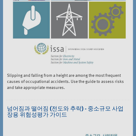
Slipping and falling from a height are among the most frequent
causes of occupational accidents. Use the guide to assess risks
and take appropriate measures.
넘어짐과 떨어짐 (전도와 추락) - 중소규모 사업
장용 위험성평가 가이드