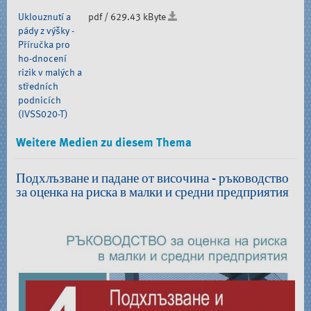
Uklouznutí a
pdf / 629.43 kByte
pády z výšky -
Příručka pro
ho-dnocení
rizik v malých a
středních
podnicích
(IVSS020-T)
Weitere Medien zu diesem Thema
Подхлъзване и падане от височина - ръководство
за оценка на риска в малки и средни предприятия