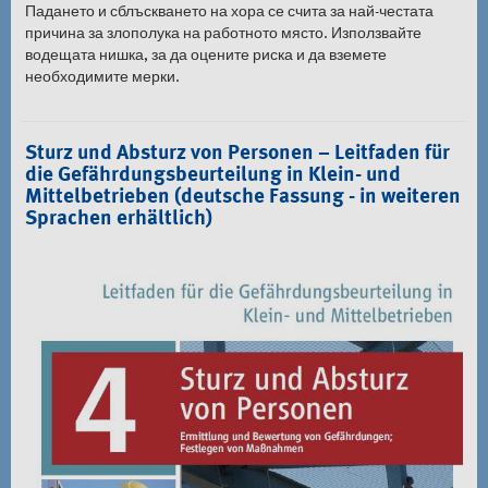
Падането и сблъскването на хора се счита за най-честата
причина за злополука на работното място. Използвайте
водещата нишка, за да оцените риска и да вземете
необходимите мерки.
Sturz und Absturz von Personen – Leitfaden für
die Gefährdungsbeurteilung in Klein- und
Mittelbetrieben (deutsche Fassung - in weiteren
Sprachen erhältlich)