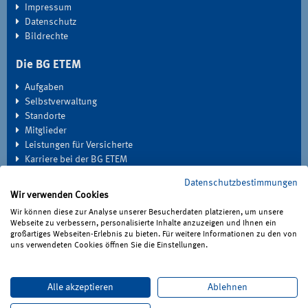
Impressum
Datenschutz
Bildrechte
Die BG ETEM
Aufgaben
Selbstverwaltung
Standorte
Mitglieder
Leistungen für Versicherte
Karriere bei der BG ETEM
Datenschutzbestimmungen
EXTRANET
Wir verwenden Cookies
Seminardatenbank
Wir können diese zur Analyse unserer Besucherdaten platzieren, um unsere
Medien
Webseite zu verbessern, personalisierte Inhalte anzuzeigen und Ihnen ein
großartiges Webseiten-Erlebnis zu bieten. Für weitere Informationen zu den von
Haben Sie Fragen?
uns verwendeten Cookies öffnen Sie die Einstellungen.
Unter 0221 3778-0 erreichen Sie uns telefonisch.
Hier finden Sie Ihre Ansprechperson für Rehabilitation und
Alle akzeptieren
Ablehnen
Entschädigung, Prävention sowie Fragen zu Mitgliedschaft und