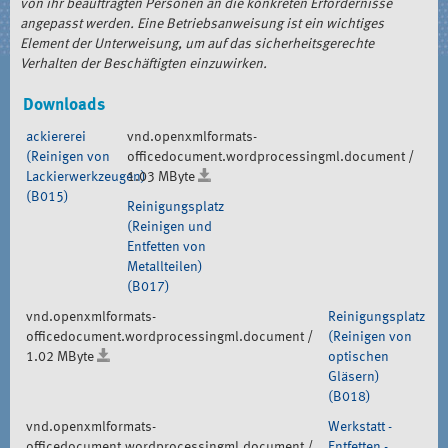
von ihr beauftragten Personen an die konkreten Erfordernisse
angepasst werden. Eine Betriebsanweisung ist ein wichtiges
Element der Unterweisung, um auf das sicherheitsgerechte
Verhalten der Beschäftigten einzuwirken.
Downloads
ackiererei
vnd.openxmlformats-
(Reinigen von
officedocument.wordprocessingml.document /
Lackierwerkzeugen)
1.03 MByte
(B015)
Reinigungsplatz
(Reinigen und
Entfetten von
Metallteilen)
(B017)
vnd.openxmlformats-
Reinigungsplatz
officedocument.wordprocessingml.document /
(Reinigen von
1.02 MByte
optischen
Gläsern)
(B018)
vnd.openxmlformats-
Werkstatt -
officedocument.wordprocessingml.document /
Entfetten -