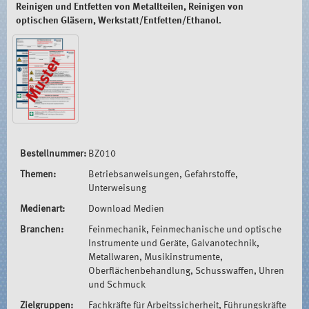
Reinigen und Entfetten von Metallteilen, Reinigen von
optischen Gläsern, Werkstatt/Entfetten/Ethanol.
Bestellnummer:
BZ010
Themen:
Betriebsanweisungen, Gefahrstoffe,
Unterweisung
Medienart:
Download Medien
Branchen:
Feinmechanik, Feinmechanische und optische
Instrumente und Geräte, Galvanotechnik,
Metallwaren, Musikinstrumente,
Oberflächenbehandlung, Schusswaffen, Uhren
und Schmuck
Zielgruppen:
Fachkräfte für Arbeitssicherheit, Führungskräfte