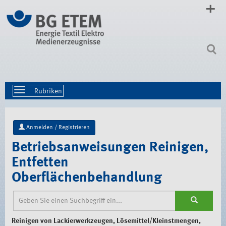
Direkt
zum
Inhalt
|
Direkt
zur
Navigation
Toggle
navigation
Anmelden / Registrieren
Betriebsanweisungen Reinigen,
Entfetten
Oberflächenbehandlung
Reinigen von Lackierwerkzeugen, Lösemittel/Kleinstmengen,