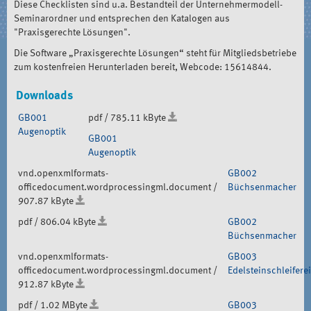
Diese Checklisten sind u.a. Bestandteil der Unternehmermodell-
Seminarordner und entsprechen den Katalogen aus
"Praxisgerechte Lösungen".
Die Software „Praxisgerechte Lösungen“ steht für Mitgliedsbetriebe
zum kostenfreien Herunterladen bereit, Webcode: 15614844.
Downloads
GB001
pdf / 785.11 kByte
Augenoptik
GB001
Augenoptik
vnd.openxmlformats-
GB002
officedocument.wordprocessingml.document /
Büchsenmacher
907.87 kByte
pdf / 806.04 kByte
GB002
Büchsenmacher
vnd.openxmlformats-
GB003
officedocument.wordprocessingml.document /
Edelsteinschleiferei
912.87 kByte
pdf / 1.02 MByte
GB003