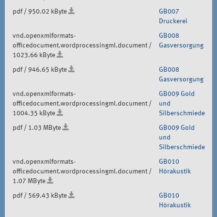
pdf / 950.02 kByte
GB007
Druckerei
vnd.openxmlformats-
GB008
officedocument.wordprocessingml.document /
Gasversorgung
1023.66 kByte
pdf / 946.65 kByte
GB008
Gasversorgung
vnd.openxmlformats-
GB009 Gold
officedocument.wordprocessingml.document /
und
1004.35 kByte
Silberschmiede
pdf / 1.03 MByte
GB009 Gold
und
Silberschmiede
vnd.openxmlformats-
GB010
officedocument.wordprocessingml.document /
Hörakustik
1.07 MByte
pdf / 569.43 kByte
GB010
Hörakustik