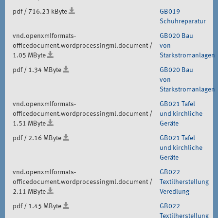
pdf / 716.23 kByte
GB019
Schuhreparatur
vnd.openxmlformats-
GB020 Bau
officedocument.wordprocessingml.document /
von
1.05 MByte
Starkstromanlagen
pdf / 1.34 MByte
GB020 Bau
von
Starkstromanlagen
vnd.openxmlformats-
GB021 Tafel
officedocument.wordprocessingml.document /
und kirchliche
1.51 MByte
Geräte
pdf / 2.16 MByte
GB021 Tafel
und kirchliche
Geräte
vnd.openxmlformats-
GB022
officedocument.wordprocessingml.document /
Textilherstellung
2.11 MByte
Veredlung
pdf / 1.45 MByte
GB022
Textilherstellung