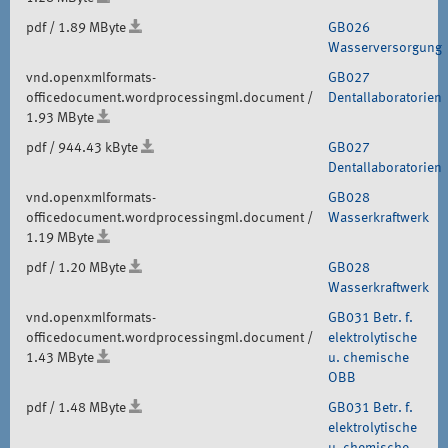
pdf / 1.89 MByte
GB026
Wasserversorgung
vnd.openxmlformats-
GB027
officedocument.wordprocessingml.document /
Dentallaboratorien
1.93 MByte
pdf / 944.43 kByte
GB027
Dentallaboratorien
vnd.openxmlformats-
GB028
officedocument.wordprocessingml.document /
Wasserkraftwerk
1.19 MByte
pdf / 1.20 MByte
GB028
Wasserkraftwerk
vnd.openxmlformats-
GB031 Betr. f.
officedocument.wordprocessingml.document /
elektrolytische
1.43 MByte
u. chemische
OBB
pdf / 1.48 MByte
GB031 Betr. f.
elektrolytische
u. chemische