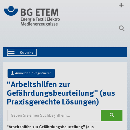
Direkt
zum
Inhalt
|
Direkt
zur
Navigation
Toggle
navigation
Anmelden / Registrieren
"Arbeitshilfen zur
Gefährdungsbeurteilung" (aus
Praxisgerechte Lösungen)
"Arbeitshilfen zur Gefährdungsbeurteilung" (aus